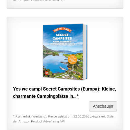
Yes we camp! Secret Campsites (Europa): Kleine,
charmante Campingplätze in…*
Anschauen
* Partnerlink (Werbung), Preise zuletzt am 22.05.2026 aktualisiert, Bilder
der Amazon Product Advertising API