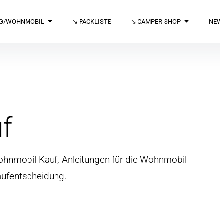
G/WOHNMOBIL
↘️ PACKLISTE
↘️ CAMPER-SHOP
NE
f
Wohnmobil-Kauf, Anleitungen für die Wohnmobil-
aufentscheidung.