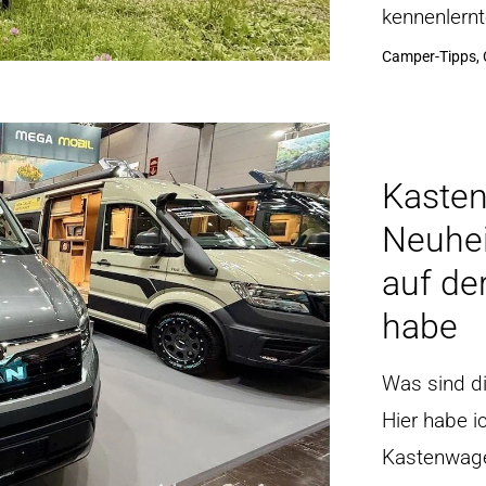
kennenlernt
Camper-Tipps, 
Kaste
Neuhei
auf de
habe
Was sind d
Hier habe i
Kastenwage