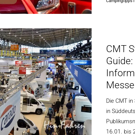
Campingtipps f
CMT St
Guide:
Inform
Messe
Die CMT in 
in Süddeuts
Publikumsm
16.01. bis 