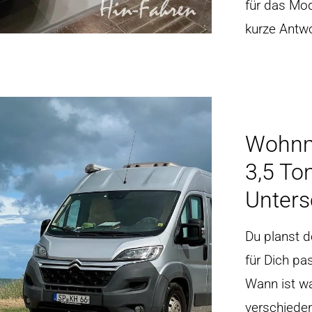
für das Mo
kurze Antw
Wohnmo
3,5 To
Unters
Du planst 
für Dich pa
Wann ist w
verschieden