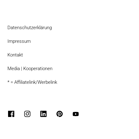
Datenschutzerklärung
Impressum
Kontakt
Media | Kooperationen
* = Affiliatelink/Werbelink
Facebook
Instagram
LinkedIn
Pinterest
YouTube
Flipboard
Bloglovin